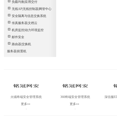
负载均衡|应用交付
无线AP|无线控制器|网管中心
安全隔离与信息交换系统
传真服务器|文档云
机房监控|动力环境监控
邮件安全
路由器|交换机
服务器|前置机
火绒终端安全管理系统
360终端安全管理系统
深信服ED
V2.0Linux服务器版
V10.0WINServer基础版三年（防
测
更多»»
更多»»
病毒+补丁管理+资产管理）
.
.