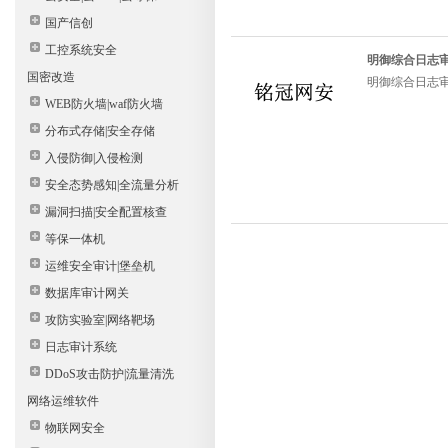
国产信创
工控系统安全
明御综合日志审计
国密改造
明御综合日志审计
WEB防火墙|waf防火墙
分布式存储|安全存储
入侵防御|入侵检测
安全态势感知|全流量分析
漏洞扫描|安全配置核查
等保一体机
运维安全审计|堡垒机
数据库审计网关
攻防实验室|网络靶场
日志审计系统
DDoS攻击防护|流量清洗
网络运维软件
物联网安全