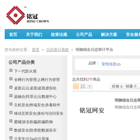
首页
关于我们
政策法规
公司产品
解决方案
安全服
您当前的位置：
首页
»
日志审计系统
»
明御综合日志审计平台
公司产品分类
品牌：
安恒信息
(2)
下一代防火墙
总共找到
2
个商品
全网行为管理|上网行为管理
价格
销量
桌面云|云桌面|桌面虚拟化
超融合|托管云|云数据中心
明御综合日志审计
主机安全|终端安全|杀毒软件
明御综合日志审计
移动互联安全|身份与访问安全
蜜罐|攻击欺骗|欺骗防御
数据安全|防泄密|数据容灾
云安全|云SaaS|云等保