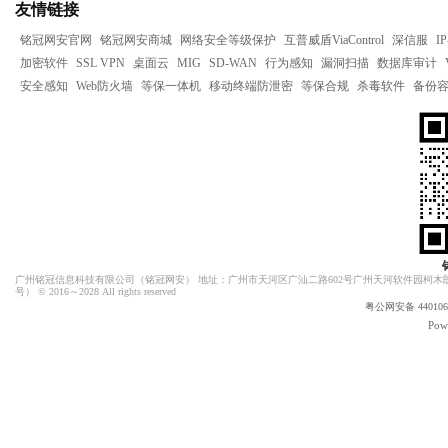
友情链接
铭冠网安官网
铭冠网安商城
网络安全等级保护
互普威盾ViaControl
深信服
I
加密软件
SSL VPN
桌面云
MIG
SD-WAN
行为感知
漏洞扫描
数据库审计
安全感知
Web防火墙
等保一体机
移动终端防泄密
等保合规
杀毒软件
备份
广州铭冠信息科技有限公司（
铭冠网安
） 地址：广州市天河区广汕二路602号广州天河软件园柯木朗
号）
© 2016～2028 All rights reserved
粤公网安备 4401060
Pow