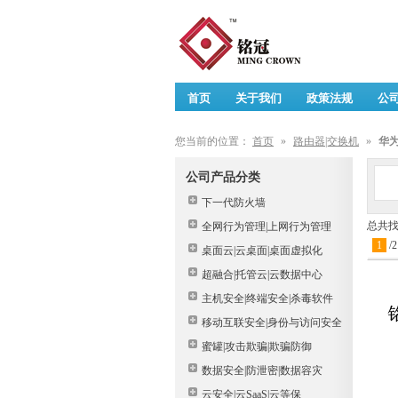
首页
关于我们
政策法规
公
您当前的位置：
首页
»
路由器|交换机
»
华
公司产品分类
下一代防火墙
总共
全网行为管理|上网行为管理
1
/
2
桌面云|云桌面|桌面虚拟化
超融合|托管云|云数据中心
主机安全|终端安全|杀毒软件
移动互联安全|身份与访问安全
蜜罐|攻击欺骗|欺骗防御
数据安全|防泄密|数据容灾
云安全|云SaaS|云等保