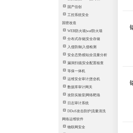
国产信创
工控系统安全
国密改造
WEB防火墙|waf防火墙
分布式存储|安全存储
入侵防御|入侵检测
安全态势感知|全流量分析
漏洞扫描|安全配置核查
等保一体机
运维安全审计|堡垒机
数据库审计网关
攻防实验室|网络靶场
日志审计系统
DDoS攻击防护|流量清洗
网络运维软件
物联网安全