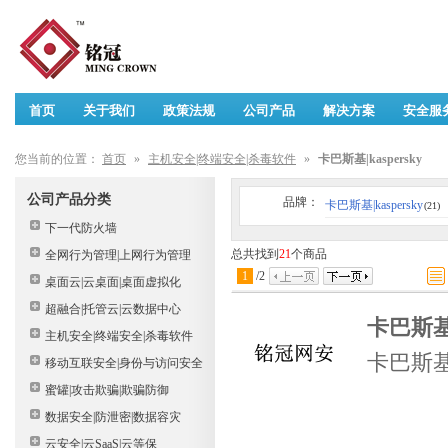
首页
关于我们
政策法规
公司产品
解决方案
安全服
您当前的位置：
首页
»
主机安全|终端安全|杀毒软件
»
卡巴斯基|kaspersky
公司产品分类
品牌：
卡巴斯基|kaspersky
(21)
下一代防火墙
总共找到
21
个商品
全网行为管理|上网行为管理
1
/
2
桌面云|云桌面|桌面虚拟化
超融合|托管云|云数据中心
卡巴斯
主机安全|终端安全|杀毒软件
卡巴斯
移动互联安全|身份与访问安全
蜜罐|攻击欺骗|欺骗防御
数据安全|防泄密|数据容灾
云安全|云SaaS|云等保