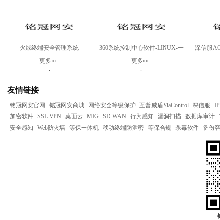
火绒终端安全管理系统
360系统控制中心软件-LINUX-一
深信服AC-
V2.0Linux桌面版
年
更多»»
更多»»
.
.
友情链接
铭冠网安官网
铭冠网安商城
网络安全等级保护
互普威盾ViaControl
深信服
I
加密软件
SSL VPN
桌面云
MIG
SD-WAN
行为感知
漏洞扫描
数据库审计
安全感知
Web防火墙
等保一体机
移动终端防泄密
等保合规
杀毒软件
备份