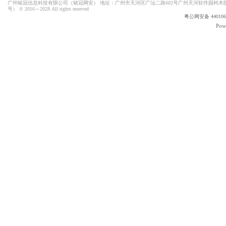
广州铭冠信息科技有限公司（
铭冠网安
） 地址：广州市天河区广汕二路602号广州天河软件园柯木朗
号）
© 2016～2028 All rights reserved
粤公网安备 4401060
Pow