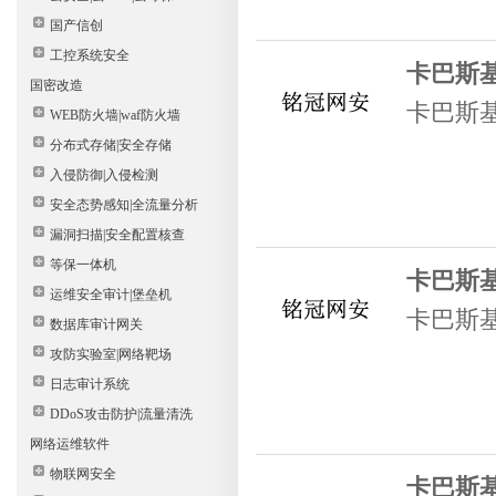
国产信创
工控系统安全
卡巴斯基
国密改造
卡巴斯基
WEB防火墙|waf防火墙
分布式存储|安全存储
入侵防御|入侵检测
安全态势感知|全流量分析
漏洞扫描|安全配置核查
等保一体机
卡巴斯
运维安全审计|堡垒机
卡巴斯
数据库审计网关
攻防实验室|网络靶场
日志审计系统
DDoS攻击防护|流量清洗
网络运维软件
物联网安全
卡巴斯