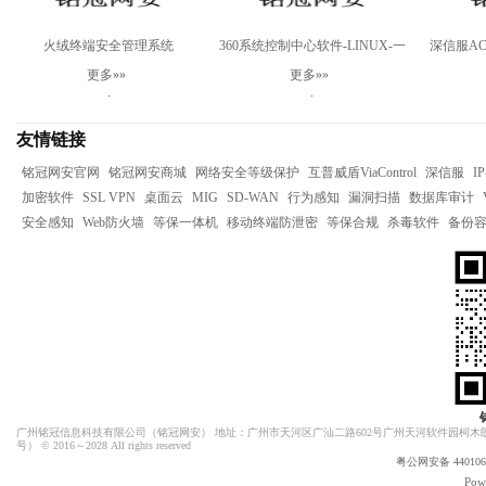
火绒终端安全管理系统
360系统控制中心软件-LINUX-一
深信服AC-
V1.0（Windows版，一年授
年
更多»»
更多»»
权）
.
.
友情链接
铭冠网安官网
铭冠网安商城
网络安全等级保护
互普威盾ViaControl
深信服
I
加密软件
SSL VPN
桌面云
MIG
SD-WAN
行为感知
漏洞扫描
数据库审计
安全感知
Web防火墙
等保一体机
移动终端防泄密
等保合规
杀毒软件
备份
广州铭冠信息科技有限公司（
铭冠网安
） 地址：广州市天河区广汕二路602号广州天河软件园柯木朗
号）
© 2016～2028 All rights reserved
粤公网安备 4401060
Pow