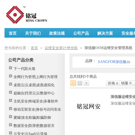
首页
关于我们
政策法规
公司产品
解决方案
安全服
您当前的位置：
首页
»
运维安全审计|堡垒机
»
深信服OSM运维安全管理系统
公司产品分类
品牌：
SANGFOR深信服
(5)
下一代防火墙
总共找到
5
个商品
全网行为管理|上网行为管理
价格
销量
桌面云|云桌面|桌面虚拟化
超融合|托管云|云数据中心
深信服运维安全管
主机安全|终端安全|杀毒软件
深信服运维安全管
移动互联安全|身份与访问安全
蜜罐|攻击欺骗|欺骗防御
数据安全|防泄密|数据容灾
云安全|云SaaS|云等保