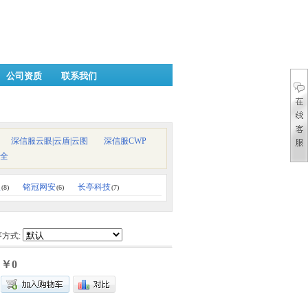
公司资质
联系我们
深信服云眼|云盾|云图
深信服CWP
全
盟
铭冠网安
长亭科技
(8)
(6)
(7)
方式:
￥0