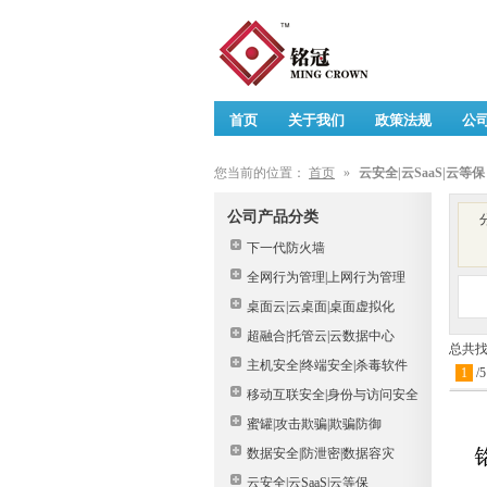
首页
关于我们
政策法规
公
您当前的位置：
首页
»
云安全|云SaaS|云等保
公司产品分类
下一代防火墙
全网行为管理|上网行为管理
桌面云|云桌面|桌面虚拟化
超融合|托管云|云数据中心
总共
主机安全|终端安全|杀毒软件
1
/
5
移动互联安全|身份与访问安全
蜜罐|攻击欺骗|欺骗防御
数据安全|防泄密|数据容灾
云安全|云SaaS|云等保