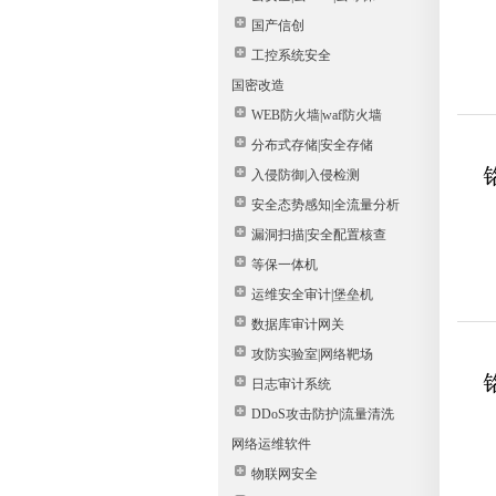
国产信创
工控系统安全
国密改造
WEB防火墙|waf防火墙
分布式存储|安全存储
入侵防御|入侵检测
安全态势感知|全流量分析
漏洞扫描|安全配置核查
等保一体机
运维安全审计|堡垒机
数据库审计网关
攻防实验室|网络靶场
日志审计系统
DDoS攻击防护|流量清洗
网络运维软件
物联网安全