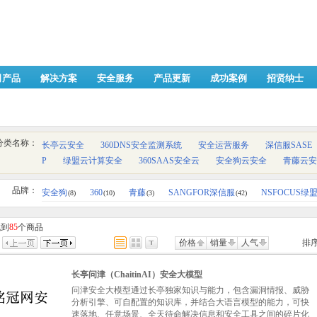
司产品
解决方案
安全服务
产品更新
成功案例
招贤纳士
分类名称：
长亭云安全
360DNS安全监测系统
安全运营服务
深信服SASE
P
绿盟云计算安全
360SAAS安全云
安全狗云安全
青藤云安
品牌：
安全狗
360
青藤
SANGFOR深信服
NSFOCUS绿
(8)
(10)
(3)
(42)
找到
85
个商品
价格
销量
人气
排序
长亭问津（ChaitinAI）安全大模型
问津安全大模型通过长亭独家知识与能力，包含漏洞情报、威胁
分析引擎、可自配置的知识库，并结合大语言模型的能力，可快
速落地、任意场景、全天待命解决信息和安全工具之间的碎片化