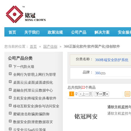
首页
关于我们
政策法规
公司产品
解决方案
安全服
您当前的位置：
首页
»
国产信创
»
360正版化软件|软件国产化|信创软件
公司产品分类
分类名称：
360终端安全防护系统
下一代防火墙
品牌：
360
(22)
全网行为管理|上网行为管理
桌面云|云桌面|桌面虚拟化
总共找到
22
个商品
超融合|托管云|云数据中心
1
/
2
主机安全|终端安全|杀毒软件
移动互联安全|身份与访问安全
通软主机监控与审
通软主机监控与审
蜜罐|攻击欺骗|欺骗防御
数据安全|防泄密|数据容灾
云安全|云SaaS|云等保