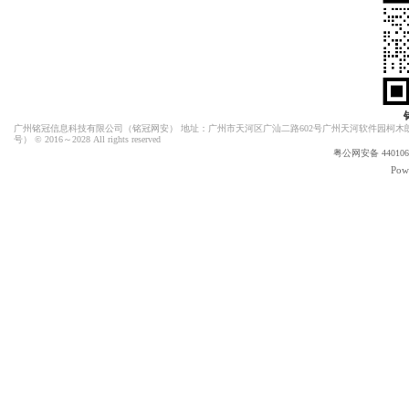
广州铭冠信息科技有限公司（
铭冠网安
） 地址：广州市天河区广汕二路602号广州天河软件园柯木朗
号）
© 2016～2028 All rights reserved
粤公网安备 4401060
Pow