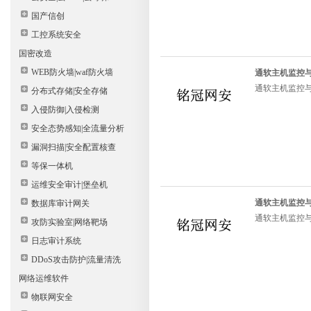
国产信创
工控系统安全
国密改造
WEB防火墙|waf防火墙
通软主机监控与审
通软主机监控与审
分布式存储|安全存储
入侵防御|入侵检测
安全态势感知|全流量分析
漏洞扫描|安全配置核查
等保一体机
运维安全审计|堡垒机
通软主机监控与审
数据库审计网关
通软主机监控与审
攻防实验室|网络靶场
日志审计系统
DDoS攻击防护|流量清洗
网络运维软件
物联网安全