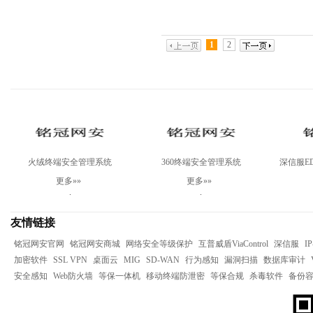
1
2
火绒终端安全管理系统
360终端安全管理系统
深信服ED
V2.0Linux服务器版
V10.0WINServer基础版三年（防
测
更多»»
更多»»
病毒+补丁管理+资产管理）
.
.
友情链接
铭冠网安官网
铭冠网安商城
网络安全等级保护
互普威盾ViaControl
深信服
I
加密软件
SSL VPN
桌面云
MIG
SD-WAN
行为感知
漏洞扫描
数据库审计
安全感知
Web防火墙
等保一体机
移动终端防泄密
等保合规
杀毒软件
备份