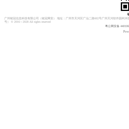
广州铭冠信息科技有限公司（
铭冠网安
） 地址：广州市天河区广汕二路602号广州天河软件园柯木朗
号）
© 2016～2028 All rights reserved
粤公网安备 4401060
Pow