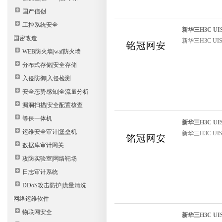
国产信创
工控系统安全
新华三H3C UIS
国密改造
新华三H3C UIS
WEB防火墙|waf防火墙
分布式存储|安全存储
入侵防御|入侵检测
安全态势感知|全流量分析
漏洞扫描|安全配置核查
等保一体机
新华三H3C UI
运维安全审计|堡垒机
新华三H3C UI
数据库审计网关
攻防实验室|网络靶场
日志审计系统
DDoS攻击防护|流量清洗
网络运维软件
物联网安全
新华三H3C UI