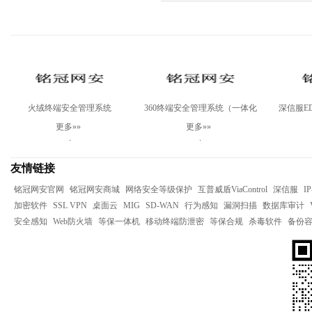
火绒终端安全管理系统
360终端安全管理系统（一体化
深信服ED
V2.0Windows专业版
版）
测
更多»»
更多»»
.
.
友情链接
铭冠网安官网
铭冠网安商城
网络安全等级保护
互普威盾ViaControl
深信服
I
加密软件
SSL VPN
桌面云
MIG
SD-WAN
行为感知
漏洞扫描
数据库审计
安全感知
Web防火墙
等保一体机
移动终端防泄密
等保合规
杀毒软件
备份