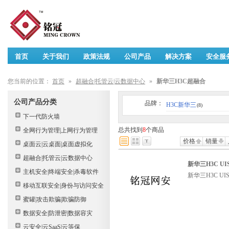
首页
关于我们
政策法规
公司产品
解决方案
安全服
您当前的位置：
首页
»
超融合|托管云|云数据中心
»
新华三H3C超融合
公司产品分类
品牌：
H3C新华三
(8)
下一代防火墙
总共找到
8
个商品
全网行为管理|上网行为管理
价格
销量
桌面云|云桌面|桌面虚拟化
超融合|托管云|云数据中心
新华三H3C UI
主机安全|终端安全|杀毒软件
新华三H3C UI
移动互联安全|身份与访问安全
蜜罐|攻击欺骗|欺骗防御
数据安全|防泄密|数据容灾
云安全|云SaaS|云等保