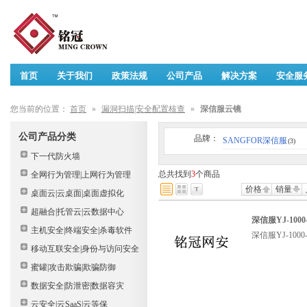
首页
关于我们
政策法规
公司产品
解决方案
安全服
您当前的位置：
首页
»
漏洞扫描|安全配置核查
»
深信服云镜
公司产品分类
品牌：
SANGFOR深信服
(3)
下一代防火墙
总共找到
3
个商品
全网行为管理|上网行为管理
价格
销量
桌面云|云桌面|桌面虚拟化
超融合|托管云|云数据中心
深信服YJ-100
主机安全|终端安全|杀毒软件
深信服YJ-100
移动互联安全|身份与访问安全
蜜罐|攻击欺骗|欺骗防御
数据安全|防泄密|数据容灾
云安全|云SaaS|云等保