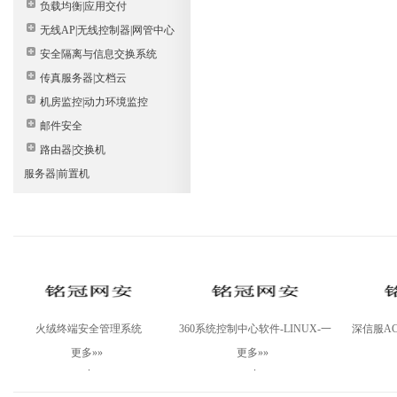
负载均衡|应用交付
无线AP|无线控制器|网管中心
安全隔离与信息交换系统
传真服务器|文档云
机房监控|动力环境监控
邮件安全
路由器|交换机
服务器|前置机
火绒终端安全管理系统
360系统控制中心软件-LINUX-一
深信服AC-
V2.0Linux桌面版
年
更多»»
更多»»
.
.