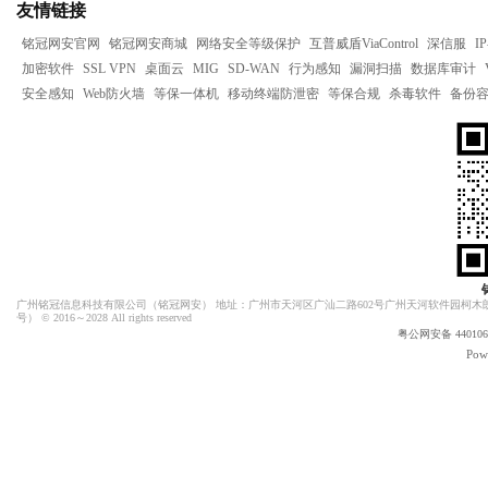
友情链接
铭冠网安官网
铭冠网安商城
网络安全等级保护
互普威盾ViaControl
深信服
I
加密软件
SSL VPN
桌面云
MIG
SD-WAN
行为感知
漏洞扫描
数据库审计
安全感知
Web防火墙
等保一体机
移动终端防泄密
等保合规
杀毒软件
备份
广州铭冠信息科技有限公司（
铭冠网安
） 地址：广州市天河区广汕二路602号广州天河软件园柯木朗
号）
© 2016～2028 All rights reserved
粤公网安备 4401060
Pow