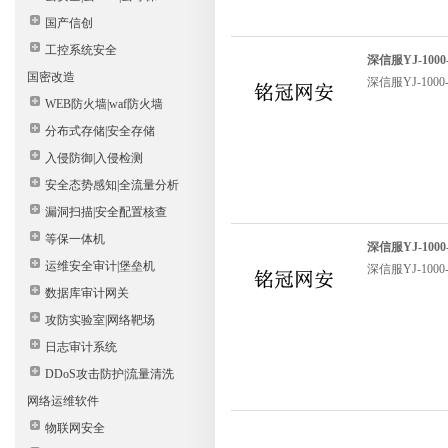
国产信创
工控系统安全
深信服YJ-100
国密改造
深信服YJ-100
WEB防火墙|waf防火墙
分布式存储|安全存储
入侵防御|入侵检测
安全态势感知|全流量分析
漏洞扫描|安全配置核查
等保一体机
深信服YJ-10
运维安全审计|堡垒机
深信服YJ-10
数据库审计网关
攻防实验室|网络靶场
日志审计系统
DDoS攻击防护|流量清洗
网络运维软件
物联网安全