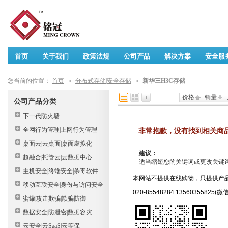
首页
关于我们
政策法规
公司产品
解决方案
安全服
您当前的位置：
首页
»
分布式存储|安全存储
»
新华三H3C存储
价格
销量
公司产品分类
下一代防火墙
全网行为管理|上网行为管理
非常抱歉，没有找到相关商
桌面云|云桌面|桌面虚拟化
建议：
超融合|托管云|云数据中心
适当缩短您的关键词或更改关键词后重
主机安全|终端安全|杀毒软件
本网站不提供在线购物，只提供产
移动互联安全|身份与访问安全
020-85548284 13560355825(
蜜罐|攻击欺骗|欺骗防御
数据安全|防泄密|数据容灾
云安全|云SaaS|云等保