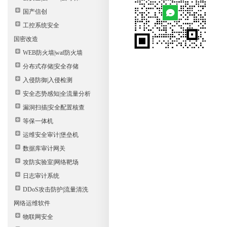
国产信创
工控系统安全
国密改造
WEB防火墙|waf防火墙
分布式存储|安全存储
入侵防御|入侵检测
安全态势感知|全流量分析
漏洞扫描|安全配置核查
等保一体机
运维安全审计|堡垒机
数据库审计网关
攻防实验室|网络靶场
日志审计系统
DDoS攻击防护|流量清洗
网络运维软件
物联网安全