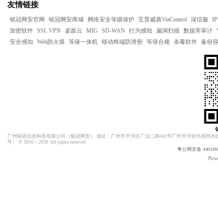
友情链接
铭冠网安官网
铭冠网安商城
网络安全等级保护
互普威盾ViaControl
深信服
I
加密软件
SSL VPN
桌面云
MIG
SD-WAN
行为感知
漏洞扫描
数据库审计
安全感知
Web防火墙
等保一体机
移动终端防泄密
等保合规
杀毒软件
备份
广州铭冠信息科技有限公司（
铭冠网安
） 地址：广州市天河区广汕二路602号广州天河软件园柯木朗
号）
© 2016～2028 All rights reserved
粤公网安备 4401060
Pow