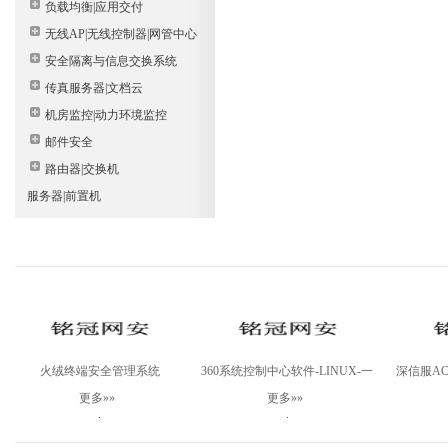
负载均衡|应用交付
无线AP|无线控制器|网管中心
安全隔离与信息交换系统
传真服务器|文档云
机房监控|动力环境监控
邮件安全
路由器|交换机
服务器|前置机
火绒终端安全管理系统
360系统控制中心软件-LINUX-一
深信服AC-
V2.0Linux桌面版
年
更多»»
更多»»
.
.